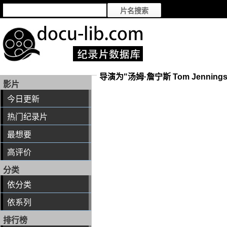
导演为"汤姆·詹宁斯 Tom Jenning
影片
今日更新
热门纪录片
最想要
高评价
分类
依分类
依系列
排行榜