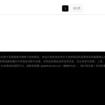
1
共1页
有纪录片资源链接均搜索于其他网站，本站只是将这些存在于其他网站的资源信息采集整理以
本网站服务器内不存放任何影片资源，亦和这些网站没有任何关系，也从未参与录制、上传
本网站有侵权行为，请联系邮箱: jilulib#hotmail.com（替换#为@）。我们将在第一时