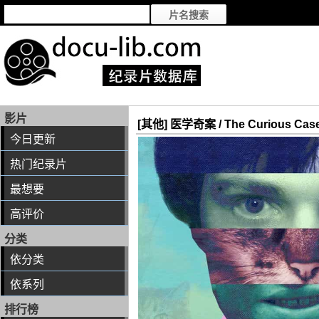
影片
[其他] 医学奇案 / The Curious Case 
今日更新
热门纪录片
最想要
高评价
分类
依分类
依系列
排行榜