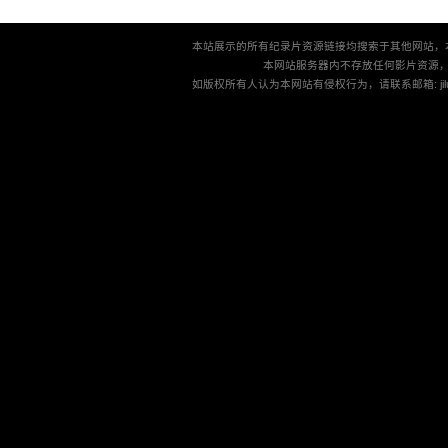
本站展示的所有纪录片资源链接均搜索于其他网站，
本网站服务器内不存放任何影片资源
如版权所有人认为本网站有侵权行为，请联系邮箱: jilu