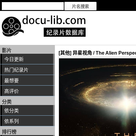
影片
[其他] 异星视角 / The Alien Perspec
今日更新
热门纪录片
最想要
高评价
分类
依分类
依系列
排行榜