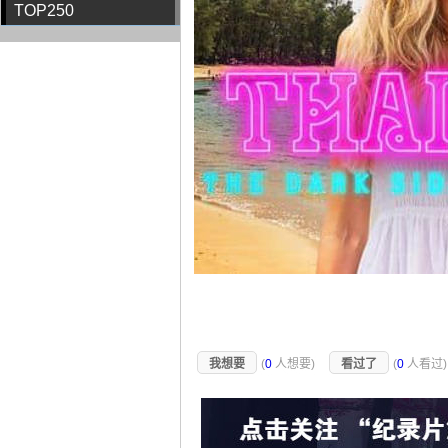
TOP250
我想要
(
0
人想要)
看过了
(
0
人看过