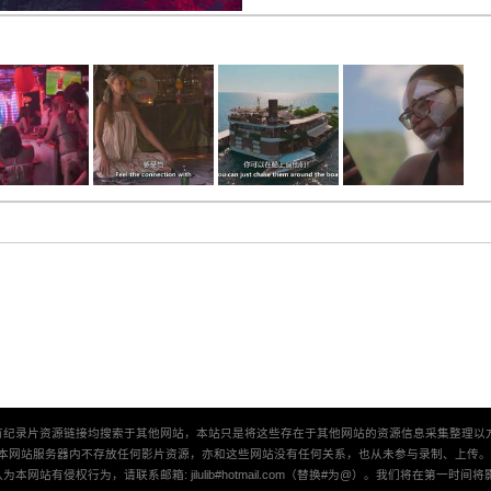
有纪录片资源链接均搜索于其他网站，本站只是将这些存在于其他网站的资源信息采集整理以
本网站服务器内不存放任何影片资源，亦和这些网站没有任何关系，也从未参与录制、上传
本网站有侵权行为，请联系邮箱: jilulib#hotmail.com（替换#为@）。我们将在第一时