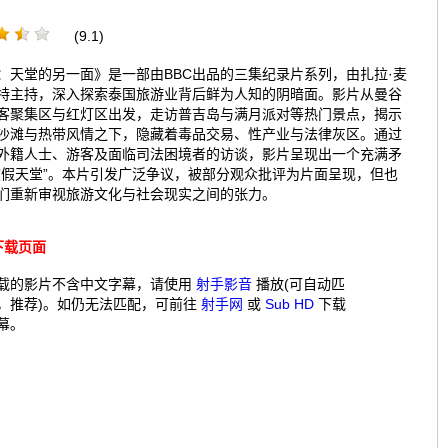
(9.1)
：天堂的另一面》是一部由BBC出品的三集纪录片系列，由扎拉·麦
特主持，深入探索泰国旅游业背后鲜为人知的阴暗面。影片从曼谷
客聚集区与红灯区出发，走访普吉岛与满月派对等热门景点，揭示
沙滩与热带风情之下，隐藏着毒品交易、性产业与法律灰区。通过
外籍人士、游客及面临司法困境者的访谈，影片呈现出一个充满矛
度假天堂”。本片引发广泛争议，被部分观众批评为片面呈现，但也
们重新审视旅游文化与社会现实之间的张力。
下载页面
载的影片不含中文字幕，请使用
射手影音
播放(可自动匹
，推荐)。如仍无法匹配，可前往
射手网
或
Sub HD
下载
幕。