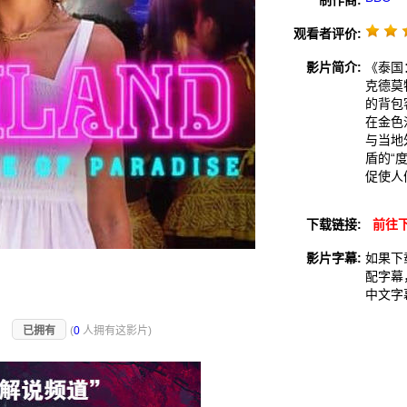
制作商:
观看者评价:
影片简介:
《泰国
克德莫
的背包
在金色
与当地
盾的“
促使人
下载链接:
前往
影片字幕:
如果下
配字幕
中文字
)
已拥有
(
0
人拥有这影片)