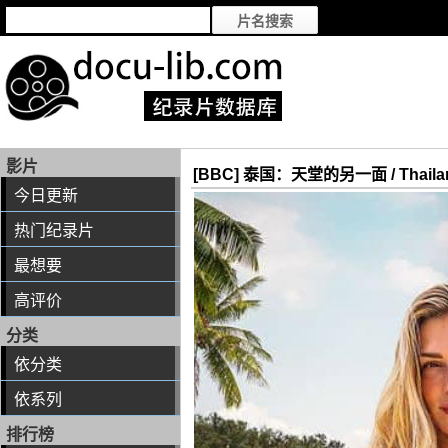
影片
[BBC] 泰国：天堂的另一面 / Thailand: 
今日更新
热门纪录片
最想要
高评价
分类
依分类
依系列
排行榜