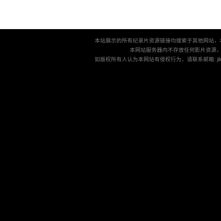
本站展示的所有纪录片资源链接均搜索于其他网站，
本网站服务器内不存放任何影片资源
如版权所有人认为本网站有侵权行为，请联系邮箱: jilu