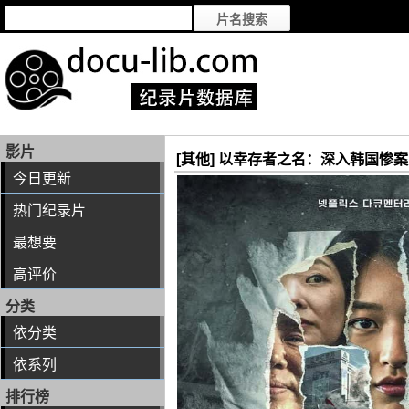
影片
[其他] 以幸存者之名：深入韩国惨案 / The Ec
今日更新
热门纪录片
最想要
高评价
分类
依分类
依系列
排行榜