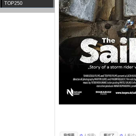
TOP250
我想要
(
0
人想要)
看过了
(
0
人看过