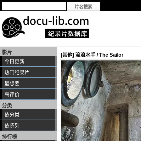
影片
[其他] 流浪水手 / The Sailor
今日更新
热门纪录片
最想要
高评价
分类
依分类
依系列
排行榜