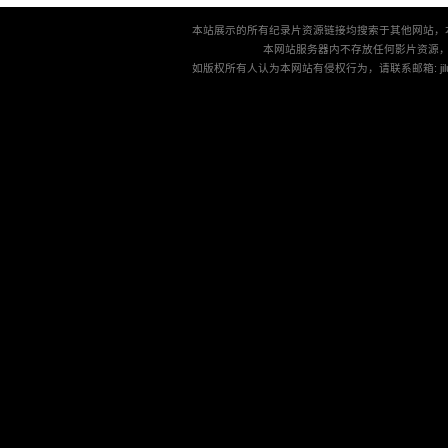
本站展示的所有纪录片资源链接均搜索于其他网站，
本网站服务器内不存放任何影片资源
如版权所有人认为本网站有侵权行为，请联系邮箱: jilu