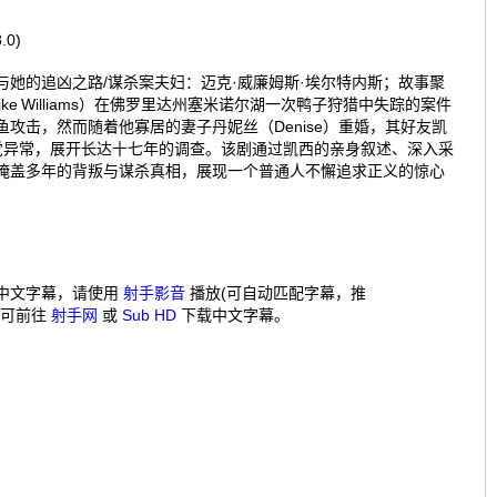
.0)
与她的追凶之路/谋杀案夫妇：迈克·威廉姆斯·埃尔特内斯；故事聚
ke Williams）在佛罗里达州塞米诺尔湖一次鸭子狩猎中失踪的案件
攻击，然而随着他寡居的妻子丹妮丝（Denise）重婚，其好友凯
渐察觉异常，展开长达十七年的调查。该剧通过凯西的亲身叙述、深入采
掩盖多年的背叛与谋杀真相，展现一个普通人不懈追求正义的惊心
中文字幕，请使用
射手影音
播放(可自动匹配字幕，推
，可前往
射手网
或
Sub HD
下载中文字幕。