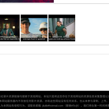
有纪录片资源链接均搜索于其他网站，本站只是将这些存在于其他网站的资源信息采集整理以
本网站服务器内不存放任何影片资源，亦和这些网站没有任何关系，也从未参与录制、上传
本网站有侵权行为，请联系邮箱: jilulib#hotmail.com（替换#为@）。我们将在第一时