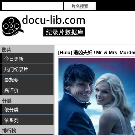
影片
[Hulu] 追凶夫妇 / Mr. & Mrs. Murde
今日更新
热门纪录片
最想要
高评价
分类
依分类
依系列
排行榜