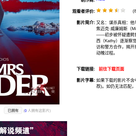
制作商:
(8
观看者评价:
影片简介:
又名：谋杀真相：他
焦迈克·威廉姆斯（Mi
——初步被怀疑遭鳄鱼
西（Kathy）逐
访和警方合作，揭开
动魄过程。
下载链接:
前往下载页面
影片字幕:
如果下载的影片不含
荐)。如仍无法匹配
)
已拥有
(
0
人拥有这影片)