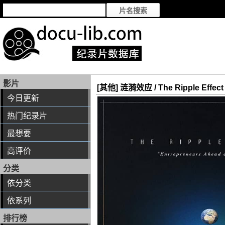
影片
[其他] 涟漪效应 / The Ripple Effect
今日更新
热门纪录片
最想要
高评价
分类
依分类
依系列
排行榜