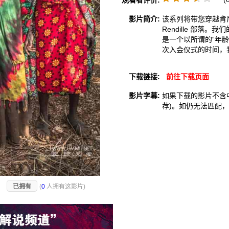
观看者评价:
影片简介:
该系列将带您穿越肯尼亚
Rendille 部
是一个以所谓的“年
次入会仪式的时间，
下载链接:
前往下载页面
影片字幕:
如果下载的影片不含
荐)。如仍无法匹配
)
已拥有
(
0
人拥有这影片)