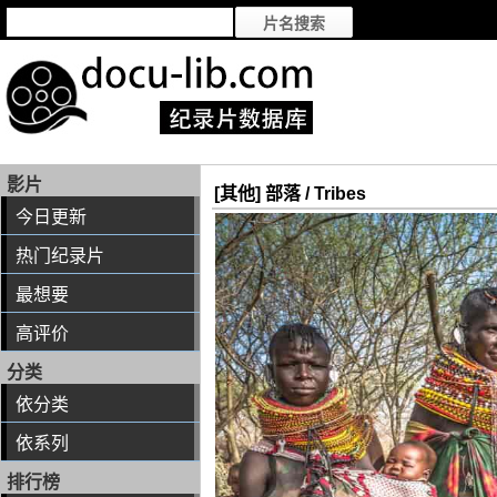
影片
[其他] 部落 / Tribes
今日更新
热门纪录片
最想要
高评价
分类
依分类
依系列
排行榜