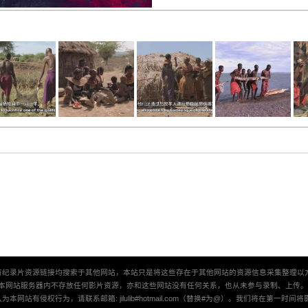
有纪录片资源链接均搜索于其他网站，本站只是将这些存在于其他网站的资源信息采集整理以
本网站服务器内不存放任何影片资源，亦和这些网站没有任何关系，也从未参与录制、上传
本网站有侵权行为，请联系邮箱: jilulib#hotmail.com（替换#为@）。我们将在第一时