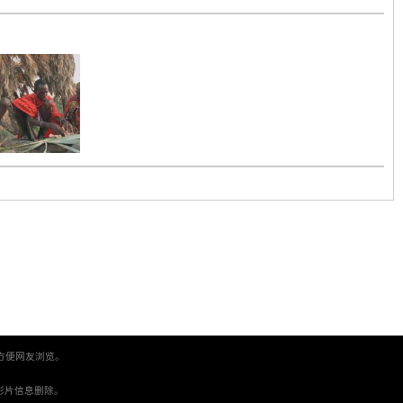
方便网友浏览。
。
间将影片信息删除。