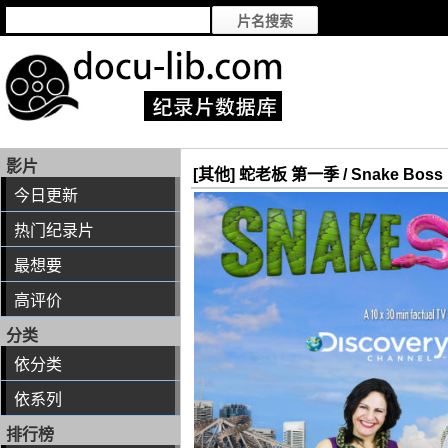
影片
[其他] 蛇老板 第一季 / Snake Boss
今日更新
热门纪录片
最想要
高评价
分类
依分类
依系列
排行榜