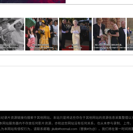
有纪录片资源链接均搜索于其他网站，本站只是将这些存在于其他网站的资源信息采集整理以
本网站服务器内不存放任何影片资源，亦和这些网站没有任何关系，也从未参与录制、上传
本网站有侵权行为，请联系邮箱: jilulib#hotmail.com（替换#为@）。我们将在第一时