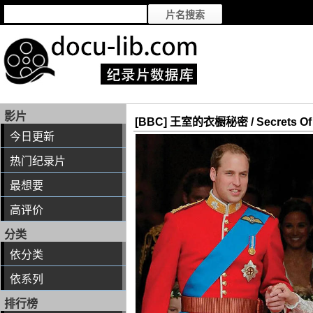
影片
[BBC] 王室的衣橱秘密 / Secrets Of 
今日更新
热门纪录片
最想要
高评价
分类
依分类
依系列
排行榜