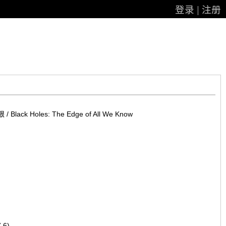
登录
|
注册
ck Holes: The Edge of All We Know
.6)