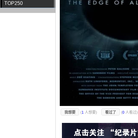
TOP250
我想要
(
1
人想要)
看过了
(
0
人看过