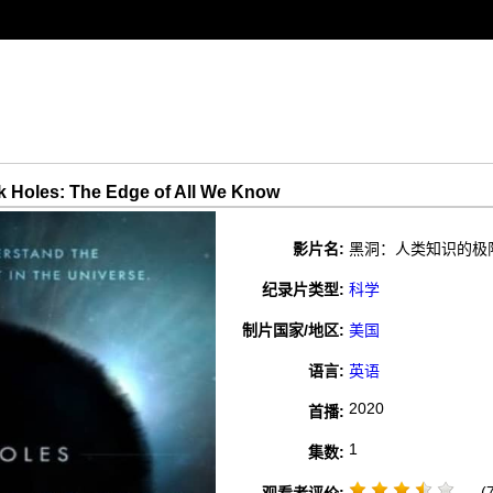
es: The Edge of All We Know
影片名:
黑洞：人类知识的极限 / Bla
纪录片类型:
科学
制片国家/地区:
美国
语言:
英语
2020
首播:
1
集数:
(7