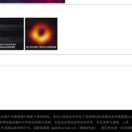
有纪录片资源链接均搜索于其他网站，本站只是将这些存在于其他网站的资源信息采集整理以
本网站服务器内不存放任何影片资源，亦和这些网站没有任何关系，也从未参与录制、上传
本网站有侵权行为，请联系邮箱: jilulib#hotmail.com（替换#为@）。我们将在第一时