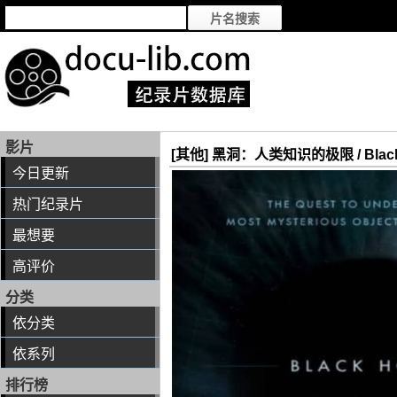
影片
[其他] 黑洞：人类知识的极限 / Black Hol
今日更新
热门纪录片
最想要
高评价
分类
依分类
依系列
排行榜