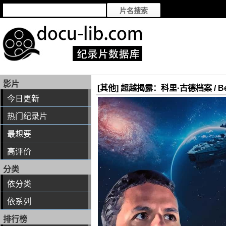
影片
[其他] 超越揭露：科里·古德档案 / Beyond
今日更新
热门纪录片
最想要
高评价
分类
依分类
依系列
排行榜