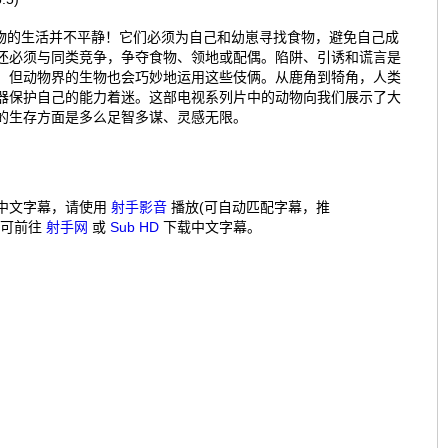
;动物的生活并不平静！它们必须为自己和幼崽寻找食物，避免自己成
还必须与同类竞争，争夺食物、领地或配偶。陷阱、引诱和谎言是
，但动物界的生物也会巧妙地运用这些伎俩。从鹿角到犄角，人类
器保护自己的能力着迷。这部电视系列片中的动物向我们展示了大
的生存方面是多么足智多谋、灵感无限。
中文字幕，请使用
射手影音
播放(可自动匹配字幕，推
，可前往
射手网
或
Sub HD
下载中文字幕。