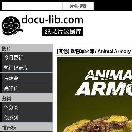
影片
[其他] 动物军火库 / Animal Armory
今日更新
热门纪录片
最想要
高评价
分类
依分类
依系列
排行榜