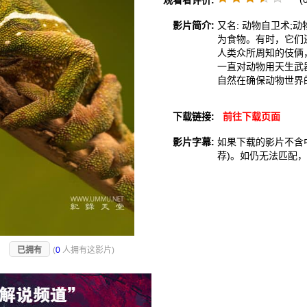
观看者评价:
影片简介:
又名: 动物自卫术
为食物。有时，它们
人类众所周知的伎俩
一直对动物用天生武
自然在确保动物世界
下载链接:
前往下载页面
影片字幕:
如果下载的影片不含
荐)。如仍无法匹配
)
已拥有
(
0
人拥有这影片)