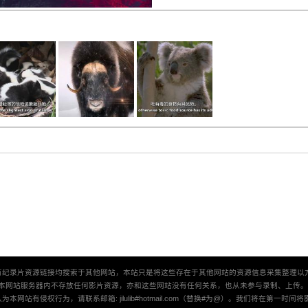
有纪录片资源链接均搜索于其他网站，本站只是将这些存在于其他网站的资源信息采集整理以
本网站服务器内不存放任何影片资源，亦和这些网站没有任何关系，也从未参与录制、上传
本网站有侵权行为，请联系邮箱: jilulib#hotmail.com（替换#为@）。我们将在第一时