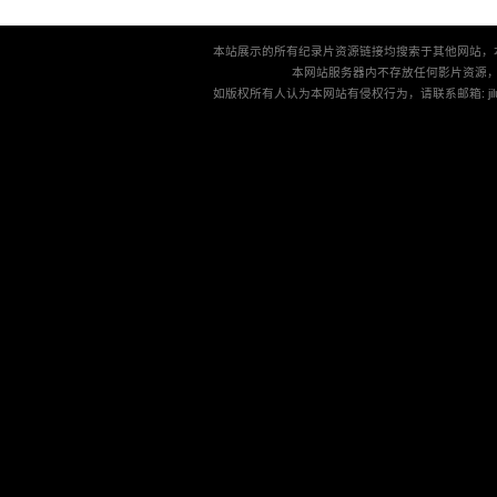
本站展示的所有纪录片资源链接均搜索于其他网站，
本网站服务器内不存放任何影片资源
如版权所有人认为本网站有侵权行为，请联系邮箱: jilu