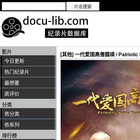
影片
[其他] 一代爱国高僧圆瑛 / Patriotic M
今日更新
热门纪录片
最想要
高评价
分类
依分类
依系列
排行榜