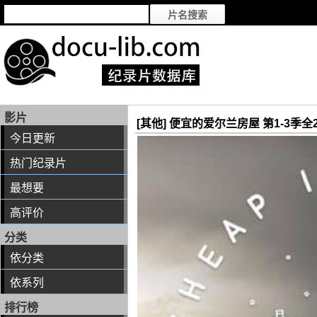
影片
[其他] 便宜的爱尔兰房屋 第1-3季全22集 
今日更新
热门纪录片
最想要
高评价
分类
依分类
依系列
排行榜