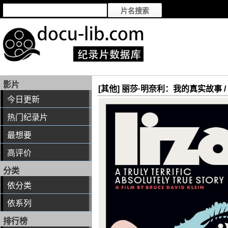
影片
[其他] 丽莎·明奈利：我的真实故事 / Liza: A 
今日更新
热门纪录片
最想要
高评价
分类
依分类
依系列
排行榜