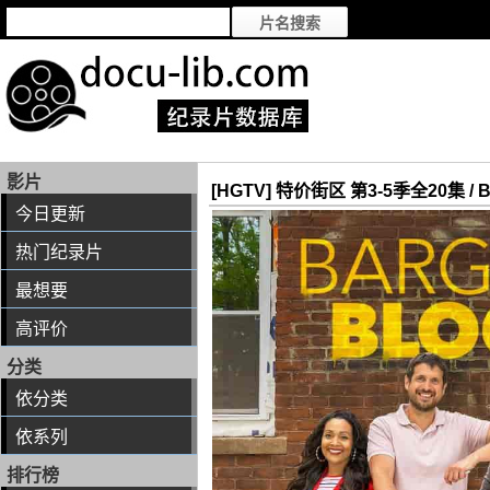
影片
[HGTV] 特价街区 第3-5季全20集 / Bar
今日更新
热门纪录片
最想要
高评价
分类
依分类
依系列
排行榜