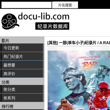
影片
[其他] 一部(单车小子)纪录片 / A RAD
今日更新
热门纪录片
最想要
高评价
分类
依分类
依系列
排行榜