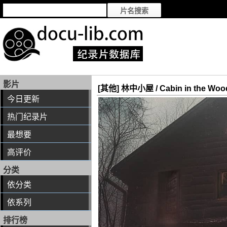
影片
[其他] 林中小屋 / Cabin in the Woo
今日更新
热门纪录片
最想要
高评价
分类
依分类
依系列
排行榜