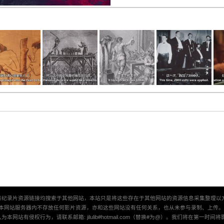
有纪录片资源链接均搜索于其他网站，本站只是将这些存在于其他网站的资源信息采集整理以
本网站服务器内不存放任何影片资源，亦和这些网站没有任何关系，也从未参与录制、上传
本网站有侵权行为，请联系邮箱: jilulib#hotmail.com（替换#为@）。我们将在第一时