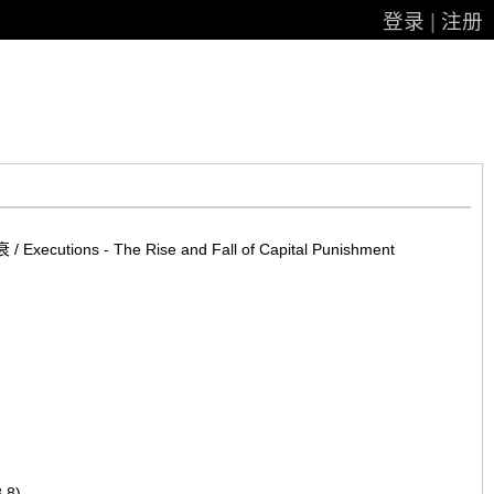
登录
|
注册
utions - The Rise and Fall of Capital Punishment
.8)