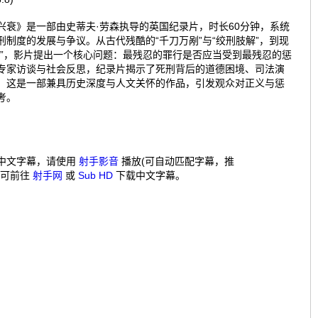
兴衰》是一部由史蒂夫·劳森执导的英国纪录片，时长60分钟，系统
刑制度的发展与争议。从古代残酷的“千刀万剐”与“绞刑肢解”，到现
刑”，影片提出一个核心问题：最残忍的罪行是否应当受到最残忍的惩
专家访谈与社会反思，纪录片揭示了死刑背后的道德困境、司法演
。这是一部兼具历史深度与人文关怀的作品，引发观众对正义与惩
考。
中文字幕，请使用
射手影音
播放(可自动匹配字幕，推
，可前往
射手网
或
Sub HD
下载中文字幕。