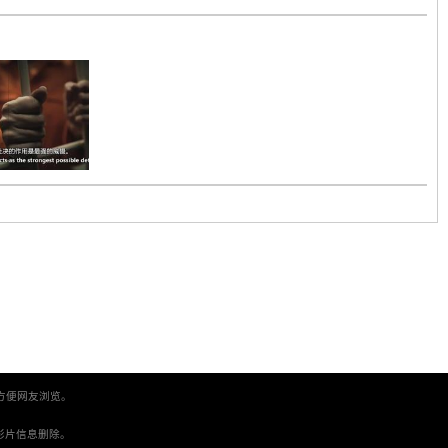
方便网友浏览。
。
间将影片信息删除。