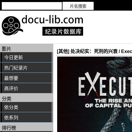
影片
[其他] 处决纪实：死刑的兴衰 / Executions
今日更新
热门纪录片
最想要
高评价
分类
依分类
依系列
排行榜