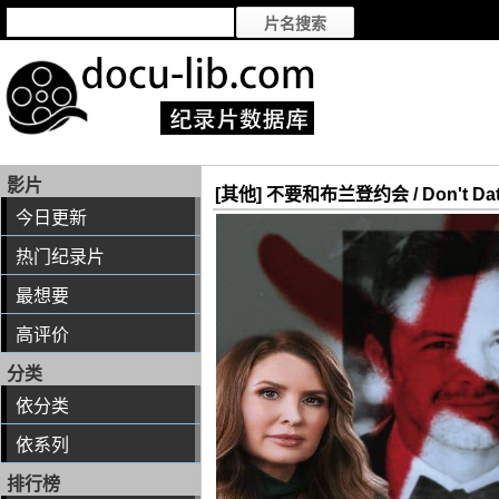
影片
[其他] 不要和布兰登约会 / Don't Dat
今日更新
热门纪录片
最想要
高评价
分类
依分类
依系列
排行榜