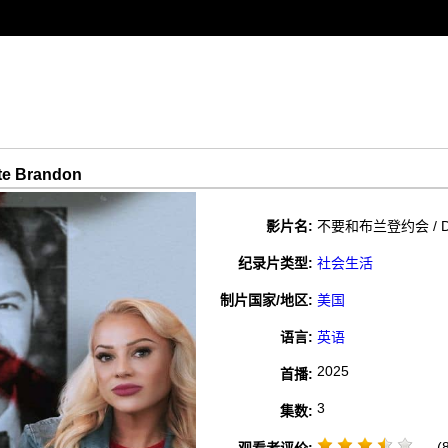
e Brandon
影片名:
不要和布兰登约会 / Don'
纪录片类型:
社会生活
制片国家/地区:
美国
语言:
英语
2025
首播:
3
集数:
(8