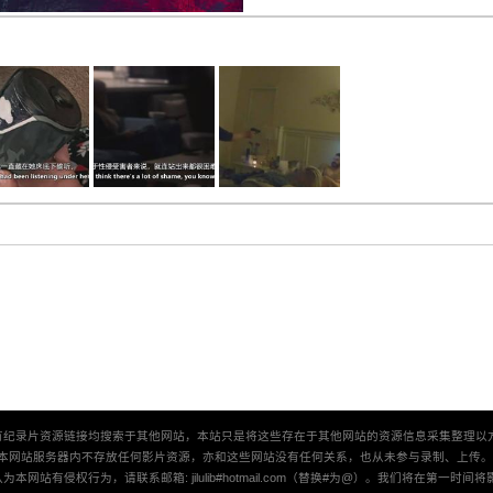
有纪录片资源链接均搜索于其他网站，本站只是将这些存在于其他网站的资源信息采集整理以
本网站服务器内不存放任何影片资源，亦和这些网站没有任何关系，也从未参与录制、上传
本网站有侵权行为，请联系邮箱: jilulib#hotmail.com（替换#为@）。我们将在第一时