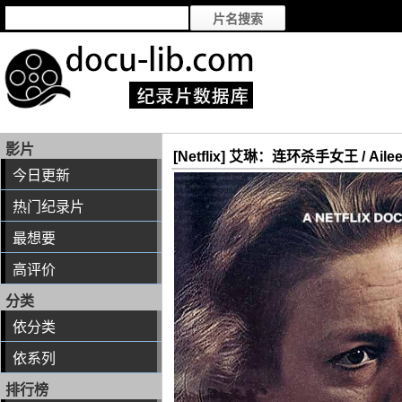
影片
[Netflix] 艾琳：连环杀手女王 / Aileen: 
今日更新
热门纪录片
最想要
高评价
分类
依分类
依系列
排行榜