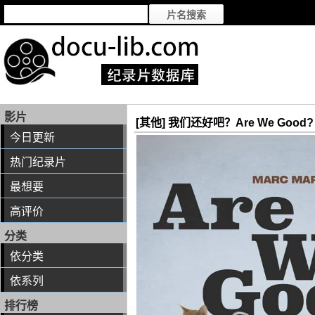
影片
[其他] 我们还好吧？Are We Good? 
今日更新
热门纪录片
最想要
高评价
分类
依分类
依系列
排行榜