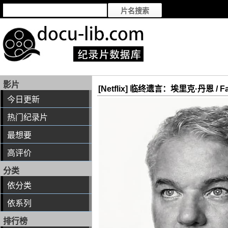
影片
[Netflix] 临终遗言：埃里克·丹恩 / Fam
今日更新
热门纪录片
最想要
高评价
分类
依分类
依系列
排行榜