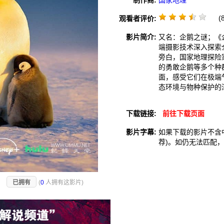
制作商:
国家地理
(8
观看者评价:
影片简介:
又名：企鹅之谜；《
端摄影技术深入探索
旁白，国家地理探险
的勇敢企鹅等多个种
面，感受它们在极端
态环境与物种保护的
下载链接:
前往下载页面
影片字幕:
如果下载的影片不含
荐)。如仍无法匹配
)
已拥有
(
0
人拥有这影片)