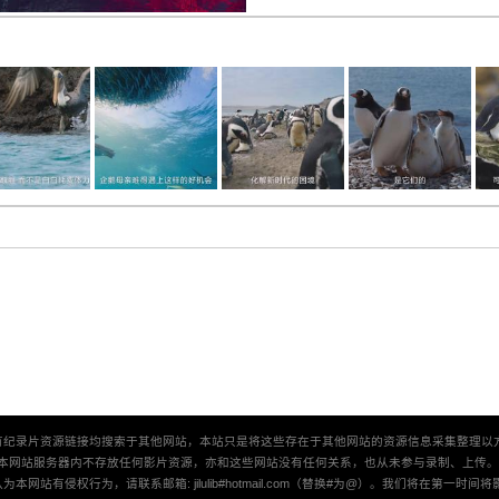
有纪录片资源链接均搜索于其他网站，本站只是将这些存在于其他网站的资源信息采集整理以
本网站服务器内不存放任何影片资源，亦和这些网站没有任何关系，也从未参与录制、上传
本网站有侵权行为，请联系邮箱: jilulib#hotmail.com（替换#为@）。我们将在第一时