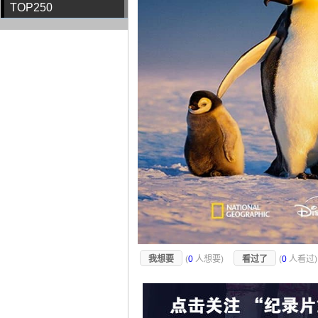
TOP250
我想要
(
0
人想要)
看过了
(
0
人看过