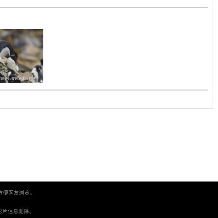
方便网友浏览。
。
间将影片信息删除。