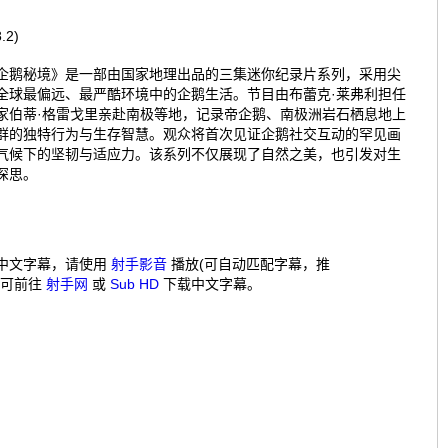
.2)
企鹅秘境》是一部由国家地理出品的三集迷你纪录片系列，采用尖
全球最偏远、最严酷环境中的企鹅生活。节目由布蕾克·莱弗利担任
家伯蒂·格雷戈里亲赴南极等地，记录帝企鹅、南极洲岩石栖息地上
群的独特行为与生存智慧。观众将首次见证企鹅社交互动的罕见画
气候下的坚韧与适应力。该系列不仅展现了自然之美，也引发对生
深思。
中文字幕，请使用
射手影音
播放(可自动匹配字幕，推
，可前往
射手网
或
Sub HD
下载中文字幕。