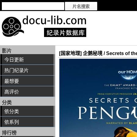
影片
[国家地理] 企鹅秘境 / Secrets of the
今日更新
热门纪录片
最想要
高评价
分类
依分类
依系列
排行榜