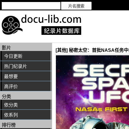
影片
[其他] 秘密太空：首批NASA任务中的UFO Se
今日更新
热门纪录片
最想要
高评价
分类
依分类
依系列
排行榜