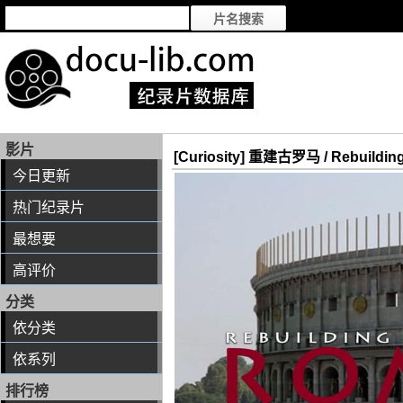
影片
[Curiosity] 重建古罗马 / Rebuildin
今日更新
热门纪录片
最想要
高评价
分类
依分类
依系列
排行榜