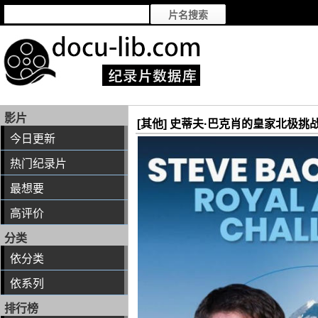
影片
[其他] 史蒂夫·巴克肖的皇家北极挑战 / Steve
今日更新
热门纪录片
最想要
高评价
分类
依分类
依系列
排行榜