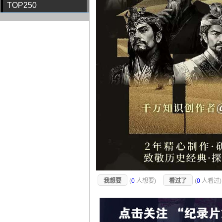
TOP250
我想要
(
0
人想要)
看过了
(
0
人看过