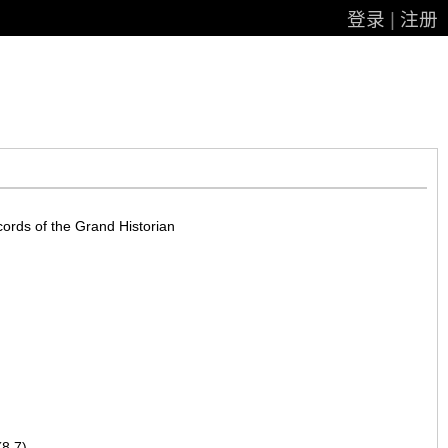
登录
|
注册
s of the Grand Historian
8.7)