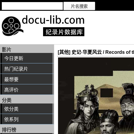
影片
[其他] 史记·华夏风云 / Records of the
今日更新
热门纪录片
最想要
高评价
分类
依分类
依系列
排行榜