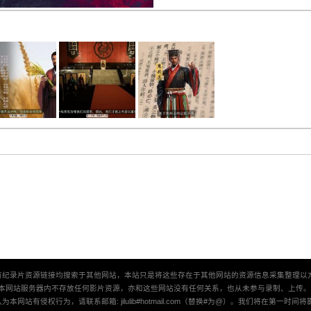
有纪录片资源链接均搜索于其他网站，本站只是将这些存在于其他网站的资源信息采集整理以
本网站服务器内不存放任何影片资源，亦和这些网站没有任何关系，也从未参与录制、上传
本网站有侵权行为，请联系邮箱: jilulib#hotmail.com（替换#为@）。我们将在第一时