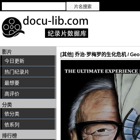
影片
[其他] 乔治·罗梅罗的生化危机 / George A
今日更新
热门纪录片
最想要
高评价
分类
依分类
依系列
排行榜