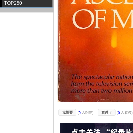
TOP250
我想要
(
0
人想要)
看过了
(
0
人看过