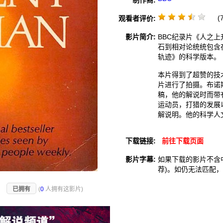
制作商:
(7
观看者评价:
影片简介:
BBC纪录片《人之上升 
石到相对论统统包含在内
轨迹》的科学版本。
本片得到了超赞的技
片进行了拍摄。布诺
稿，他的解说时而带
运动员，打猎的发展
解说明。他的科学人
下载链接:
前往下载页面
影片字幕:
如果下载的影片不含
荐)。如仍无法匹配
)
已拥有
(
0
人拥有这影片)