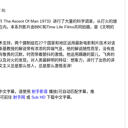
.8)
The Ascent Of Man 1973》进行了大量的科学调查，从打火的燧
。本系列影片由BBC和Time Life Films共同拍摄，是《文明的
术支持，两个摄制组在27个国家和地区运用最新电影制片技术对该
斯基教授的解说带有浓浓的异端气息，他的解说随性而至，没有底
有敬畏的沉默，时而带着颤抖的激情。他运用蹒跚的婴儿，飞奔的
以及对火的发现，对人类最鲜明的特征：想象力，进行了出色的讲
文主义总是那么惊人，总是那么激情澎湃!
中文字幕，请使用
射手影音
播放(可自动匹配字幕，推
，可前往
射手网
或
Sub HD
下载中文字幕。