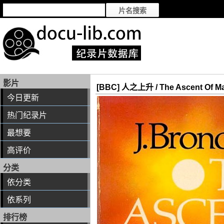
影片
[BBC] 人之上升 / The Ascent Of M
今日更新
热门纪录片
最想要
高评价
分类
依分类
依系列
排行榜