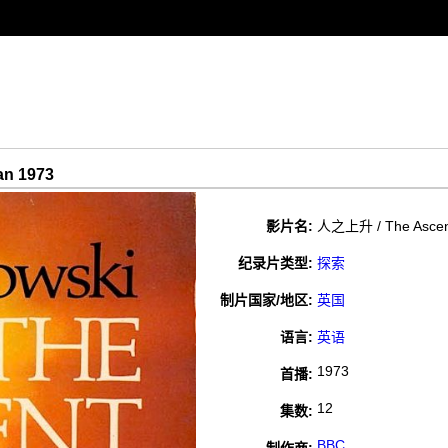
an 1973
影片名:
人之上升 / The Ascen
纪录片类型:
探索
制片国家/地区:
英国
语言:
英语
1973
首播:
12
集数:
BBC