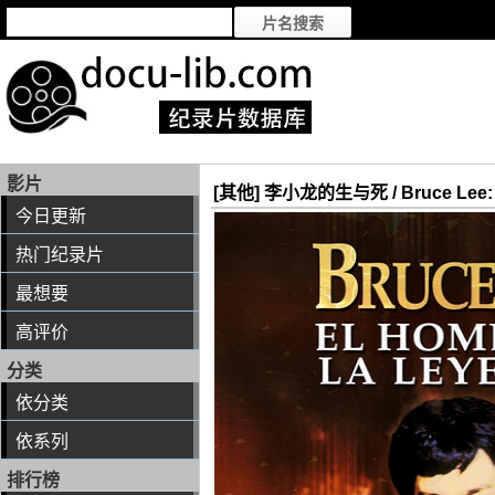
影片
[其他] 李小龙的生与死 / Bruce Lee: T
今日更新
热门纪录片
最想要
高评价
分类
依分类
依系列
排行榜