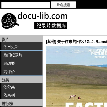
影片
[其他] 关于往东的回忆 / G. J. Ramste
今日更新
热门纪录片
最想要
高评价
分类
依分类
依系列
排行榜