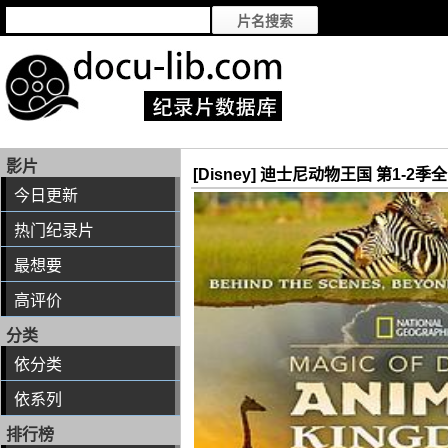
影片
[Disney] 迪士尼动物王国 第1-2季全18集 
今日更新
热门纪录片
最想要
高评价
分类
依分类
依系列
排行榜