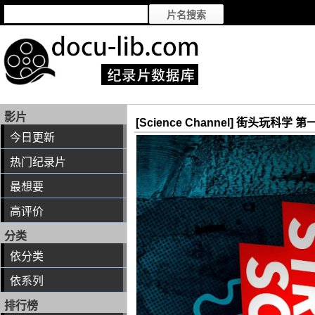
影片
[Science Channel] 街头玩科学 第一季 
今日更新
热门纪录片
最想要
高评价
分类
依分类
依系列
排行榜