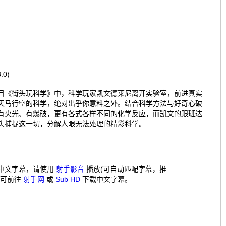
.0)
目《街头玩科学》中，科学玩家凯文德莱尼离开实验室，前进真实
天马行空的科学，绝对出乎你意料之外。结合科学方法与好奇心破
有火光、有爆破，更有各式各样不同的化学反应，而凯文的跟班达
头捕捉这一切，分解人眼无法处理的精彩科学。
中文字幕，请使用
射手影音
播放(可自动匹配字幕，推
，可前往
射手网
或
Sub HD
下载中文字幕。