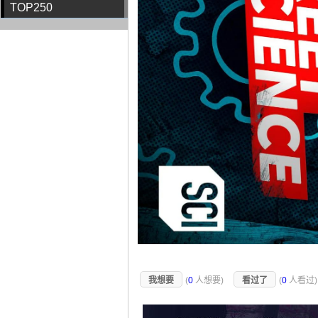
TOP250
我想要
(
0
人想要)
看过了
(
0
人看过