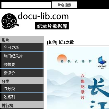
影片
[其他] 长江之歌
今日更新
热门纪录片
最想要
高评价
分类
依分类
依系列
排行榜