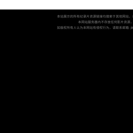
本站展示的所有纪录片资源链接均搜索于其他网站，
本网站服务器内不存放任何影片资源
如版权所有人认为本网站有侵权行为，请联系邮箱: jilu