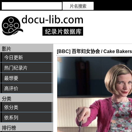
影片
[BBC] 百年妇女协会 / Cake Bakers and
今日更新
热门纪录片
最想要
高评价
分类
依分类
依系列
排行榜