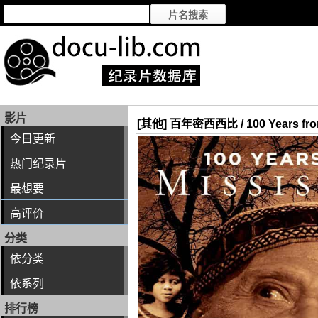
影片
[其他] 百年密西西比 / 100 Years from
今日更新
热门纪录片
最想要
高评价
分类
依分类
依系列
排行榜