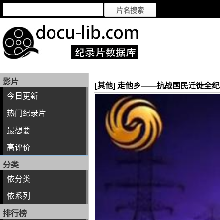
影片
[其他] 走他乡——抗战国民迁徙全
今日更新
热门纪录片
最想要
高评价
分类
依分类
依系列
排行榜