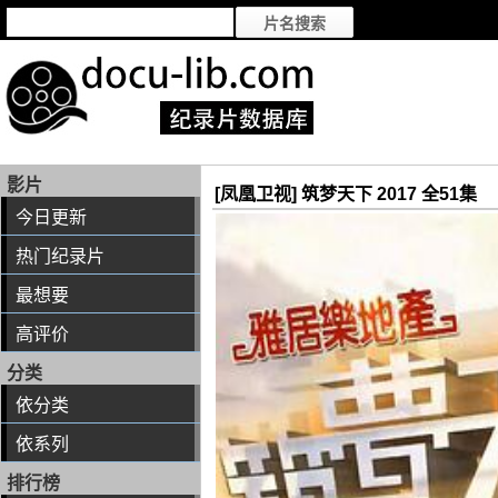
影片
[凤凰卫视] 筑梦天下 2017 全51集
今日更新
热门纪录片
最想要
高评价
分类
依分类
依系列
排行榜