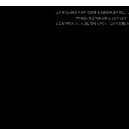
本站展示的所有纪录片资源链接均搜索于其他网站，
本网站服务器内不存放任何影片资源
如版权所有人认为本网站有侵权行为，请联系邮箱: jilu