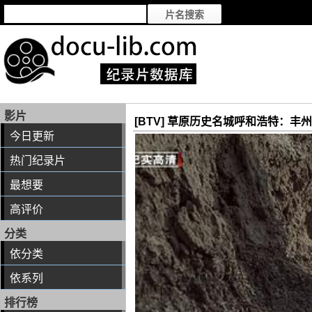
影片
[BTV] 草原历史名城呼和浩特：丰
今日更新
热门纪录片
最想要
高评价
分类
依分类
依系列
排行榜