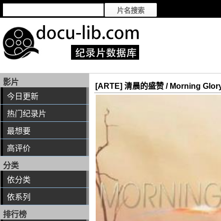
影片
[ARTE] 清晨的盛赞 / Morning Glor
今日更新
热门纪录片
最想要
高评价
分类
依分类
依系列
排行榜