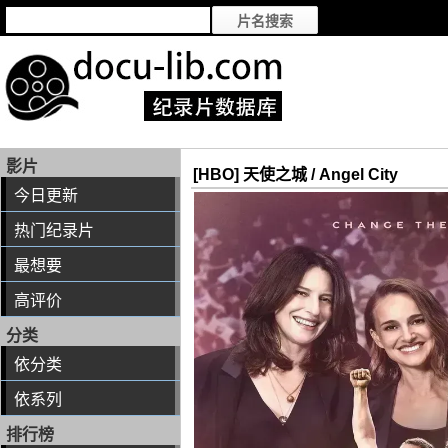
影片
[HBO] 天使之城 / Angel City
今日更新
热门纪录片
最想要
高评价
分类
依分类
依系列
排行榜