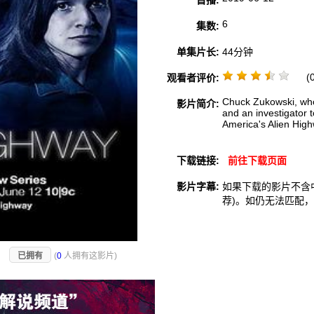
首播:
6
集数:
单集片长:
44分钟
(0
观看者评价:
Chuck Zukowski, who
影片简介:
and an investigator 
America's Alien High
下载链接:
前往下载页面
影片字幕:
如果下载的影片不含
荐)。如仍无法匹配
)
已拥有
(
0
人拥有这影片)