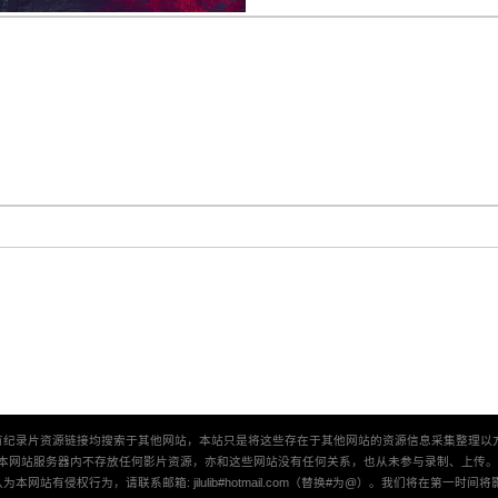
有纪录片资源链接均搜索于其他网站，本站只是将这些存在于其他网站的资源信息采集整理以
本网站服务器内不存放任何影片资源，亦和这些网站没有任何关系，也从未参与录制、上传
本网站有侵权行为，请联系邮箱: jilulib#hotmail.com（替换#为@）。我们将在第一时