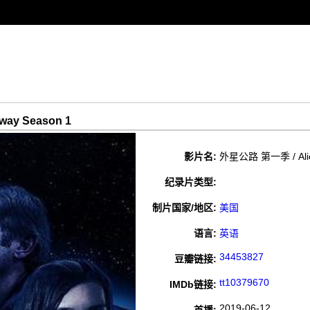
ay Season 1
影片名:
外星公路 第一季 / Alien
纪录片类型:
制片国家/地区:
美国
语言:
英语
34453827
豆瓣链接:
tt10379670
IMDb链接:
2019-06-12