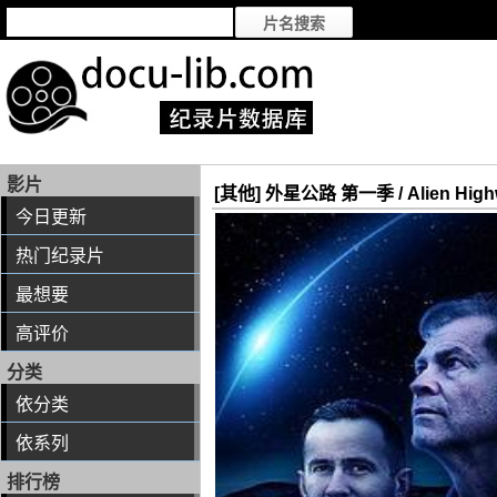
影片
[其他] 外星公路 第一季 / Alien Highw
今日更新
热门纪录片
最想要
高评价
分类
依分类
依系列
排行榜