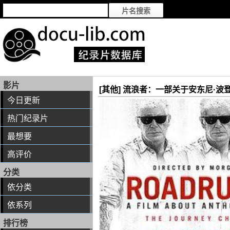
影片
[其他] 流浪者：一部关于安东尼·波登的电影 / 
今日更新
热门纪录片
最想要
高评价
分类
依分类
依系列
排行榜