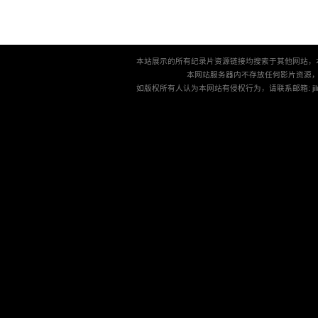
本站展示的所有纪录片资源链接均搜索于其他网站，
本网站服务器内不存放任何影片资源
如版权所有人认为本网站有侵权行为，请联系邮箱: jilu