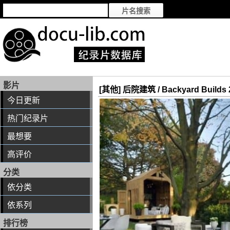
影片
[其他] 后院建筑 / Backyard Builds 
今日更新
热门纪录片
最想要
高评价
分类
依分类
依系列
排行榜