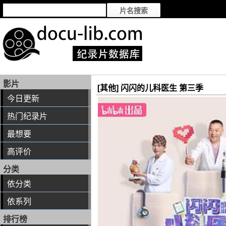
影片
[其他] 闪闪的儿科医生 第三季
今日更新
热门纪录片
最想要
高评价
分类
依分类
依系列
排行榜