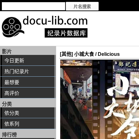
影片
[其他] 小城大食 / Delicious
今日更新
热门纪录片
最想要
高评价
分类
依分类
依系列
排行榜