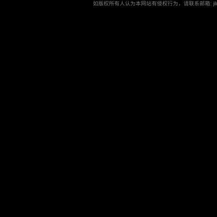
如版权所有人认为本网站有侵权行为，请联系邮箱: jilu