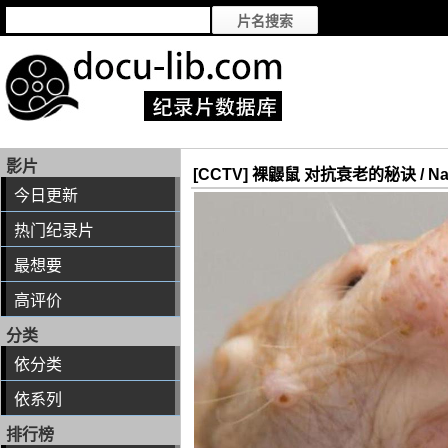
影片
[CCTV] 裸鼹鼠 对抗衰老的秘诀 / Naked M
今日更新
热门纪录片
最想要
高评价
分类
依分类
依系列
排行榜